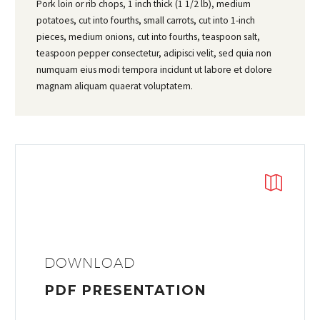
Pork loin or rib chops, 1 inch thick (1 1/2 lb), medium
potatoes, cut into fourths, small carrots, cut into 1-inch
pieces, medium onions, cut into fourths, teaspoon salt,
teaspoon pepper consectetur, adipisci velit, sed quia non
numquam eius modi tempora incidunt ut labore et dolore
magnam aliquam quaerat voluptatem.


DOWNLOAD
PDF PRESENTATION